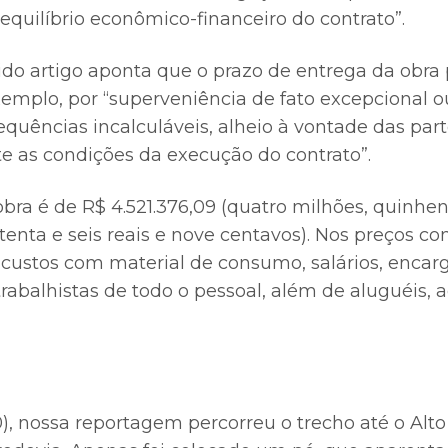
quilíbrio econômico-financeiro do contrato”.
erido artigo aponta que o prazo de entrega da obra
emplo, por “superveniência de fato excepcional ou
equências incalculáveis, alheio à vontade das part
 as condições da execução do contrato”.
obra é de R$ 4.521.376,09 (quatro milhões, quinhe
etenta e seis reais e nove centavos). Nos preços co
 custos com material de consumo, salários, encarg
trabalhistas de todo o pessoal, além de aluguéis, 
), nossa reportagem percorreu o trecho até o Alt