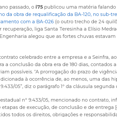
ano passado, o
i75
publicou uma matéria falando
o da obra de requalificação da BA-120, no sub-tre
camento com a BA-026
(o outro trecho de 24 quil
recuperação, liga Santa Teresinha a Elísio Medrad
 Engenharia alegou que as fortes chuvas estavam
ontrato celebrado entre a empresa e a Seinfra, ao
ra a conclusão da obra era de 180 dias, contados a
iam possíveis. “A prorrogação do prazo de vigênci
dicionada à ocorrência de, ao menos, uma das hipó
 9.433/05”, diz o parágrafo 1º da cláusula segunda 
i estadual nº 9.433/05, mencionado no contrato, i
de etapas de execução, de conclusão e de entrega
idos todos os direitos, obrigações e responsabili