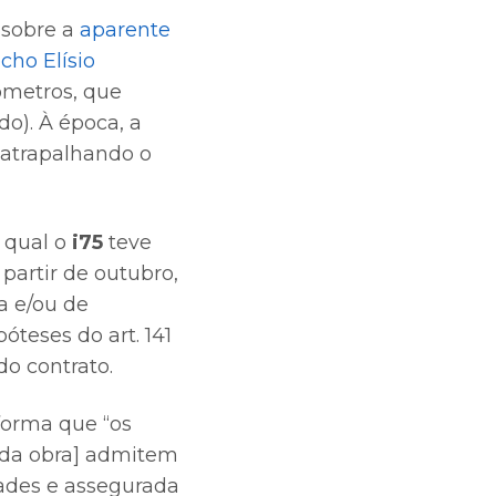
 sobre a
aparente
cho Elísio
ômetros, que
o). À época, a
 atrapalhando o
 qual o
i75
teve
 partir de outubro,
a e/ou de
teses do art. 141
do contrato.
nforma que “os
 [da obra] admitem
dades e assegurada