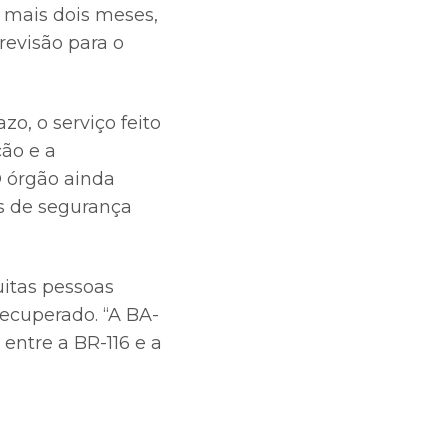
 mais dois meses,
previsão para o
o, o serviço feito
ão e a
O órgão ainda
s de segurança
itas pessoas
ecuperado. “A BA-
entre a BR-116 e a