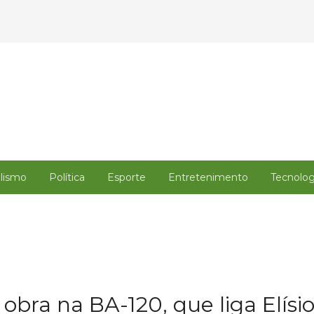
alismo
Política
Esporte
Entretenimento
Tecnolog
 obra na BA-120, que liga Elís