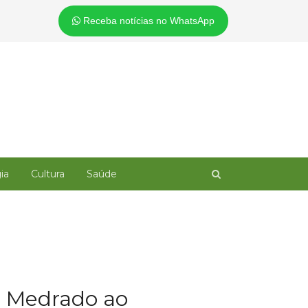
Receba notícias no WhatsApp
Open
ia
Cultura
Saúde
search
panel
io Medrado ao