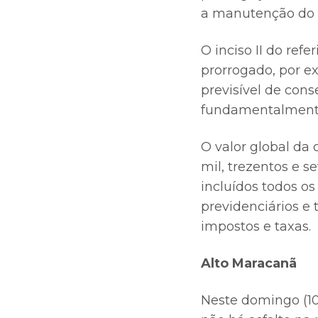
a manutenção do e
O inciso II do ref
prorrogado, por ex
previsível de cons
fundamentalmente
O valor global da 
mil, trezentos e s
incluídos todos os
previdenciários e 
impostos e taxas.
Alto Maracanã
Neste domingo (10