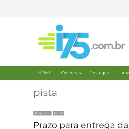
HOME
Cidades
Destaque
Jorn
pista
Jornalismo
painel
Prazo para entrega da