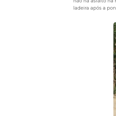
não há asfalto na 
ladeira após a pon